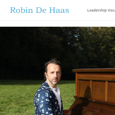
.grecaptcha-badge { visibility: hidden; }
Leadership Voc