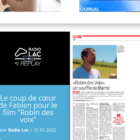
Le coup de cœur
de Fabien pour le
film "Robin des
voix"
par
Radio Lac
|
31.01.2022