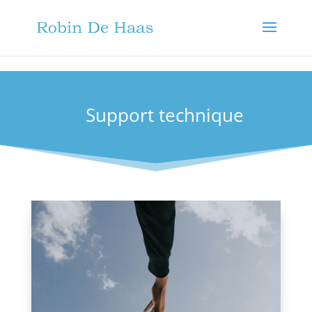
.grecaptcha-badge { visibility: hidden; }
Support technique